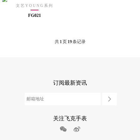
文艺YOUNG系列
FG021
共
1
页
19
条记录
订阅最新资讯
关注飞克手表

