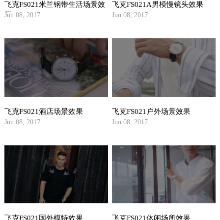
飞克FS021米兰钢带生活场景效
飞克FS021A男模慢镜头效果
果
Jun 08, 2017
Jun 08, 2017
飞克FS021酒店场景效果
飞克FS021户外场景效果
Jun 08, 2017
Jun 08, 2017
飞克FS021国外模特效果
飞克FS021休闲场所效果