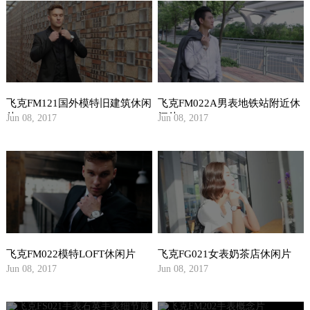
飞克FM121国外模特旧建筑休闲
飞克FM022A男表地铁站附近休
片
闲片
Jun 08, 2017
Jun 08, 2017
飞克FM022模特LOFT休闲片
飞克FG021女表奶茶店休闲片
Jun 08, 2017
Jun 08, 2017