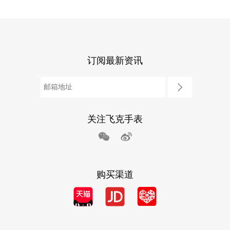
订阅最新资讯
关注飞克手表


购买渠道