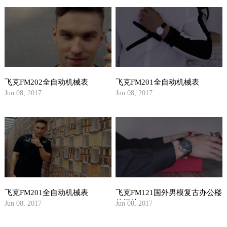
飞克FM202全自动机械表
飞克FM201全自动机械表
Jun 08, 2017
Jun 08, 2017
飞克FM201全自动机械表
飞克FM121国外男模复古办公楼
休闲片
Jun 08, 2017
Jun 08, 2017