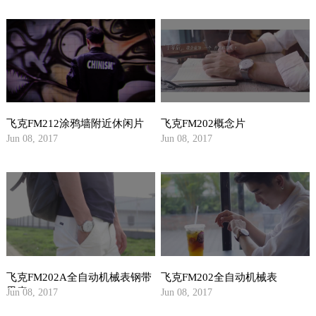
飞克FM212涂鸦墙附近休闲片
飞克FM202概念片
Jun 08, 2017
Jun 08, 2017
飞克FM202A全自动机械表钢带
飞克FM202全自动机械表
男表
Jun 08, 2017
Jun 08, 2017