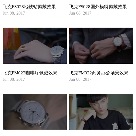
飞克FS028地铁站佩戴效果
飞克FS028国外模特佩戴效果
Jun 08, 2017
Jun 08, 2017
飞克FM022咖啡厅佩戴效果
飞克FM022商务办公场景效果
Jun 08, 2017
Jun 08, 2017