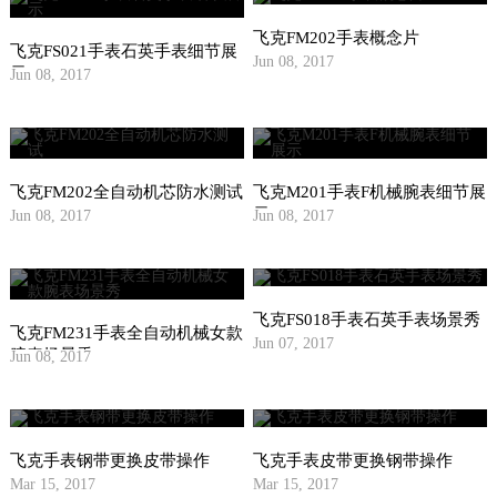
飞克FM202手表概念片
飞克FS021手表石英手表细节展
Jun 08, 2017
示
Jun 08, 2017
飞克FM202全自动机芯防水测试
飞克M201手表F机械腕表细节展
示
Jun 08, 2017
Jun 08, 2017
飞克FS018手表石英手表场景秀
飞克FM231手表全自动机械女款
Jun 07, 2017
腕表场景秀
Jun 08, 2017
飞克手表钢带更换皮带操作
飞克手表皮带更换钢带操作
Mar 15, 2017
Mar 15, 2017