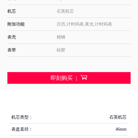
机芯
石英机芯
附加功能
日历,计时码表,夜光,计时码表
表壳
精钢
表带
硅胶

即刻购买 |
机芯类型：
石英机芯
表盘直径：
46mm