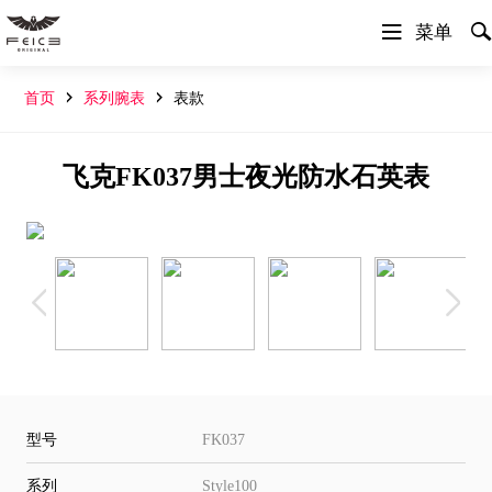


菜单


首页
系列腕表
表款
飞克FK037男士夜光防水石英表
型号
FK037
系列
Style100