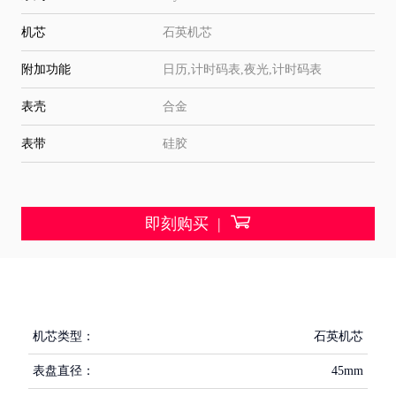
机芯
石英机芯
附加功能
日历,计时码表,夜光,计时码表
表壳
合金
表带
硅胶

即刻购买 |
机芯类型：
石英机芯
表盘直径：
45mm