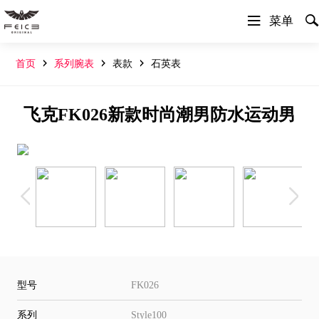


菜单



首页
系列腕表
表款
石英表
飞克FK026新款时尚潮男防水运动男
士腕表
型号
FK026
系列
Style100